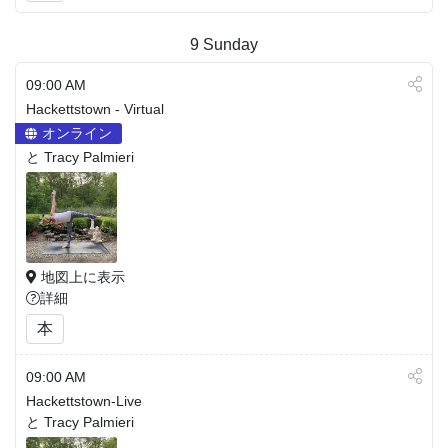
9
Sunday
09:00 AM
Hackettstown - Virtual
オンライン
と Tracy Palmieri
地図上に表示
詳細
本
09:00 AM
Hackettstown-Live
と Tracy Palmieri