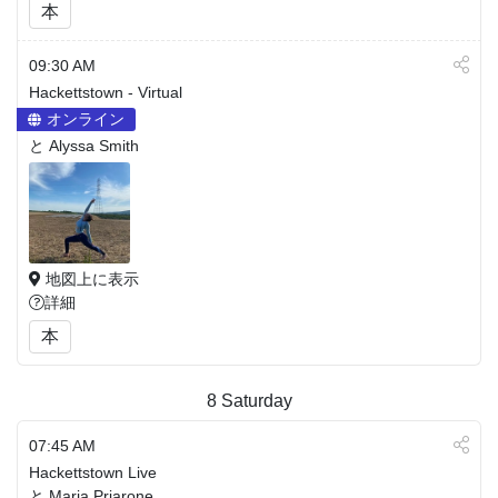
本
09:30 AM
Hackettstown - Virtual
オンライン
と Alyssa Smith
地図上に表示
詳細
本
8
Saturday
07:45 AM
Hackettstown Live
と Maria Priarone